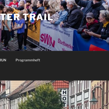
TER TRAIL
 RUN
Programmheft